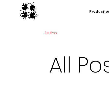
Productio
All Posts
All Po