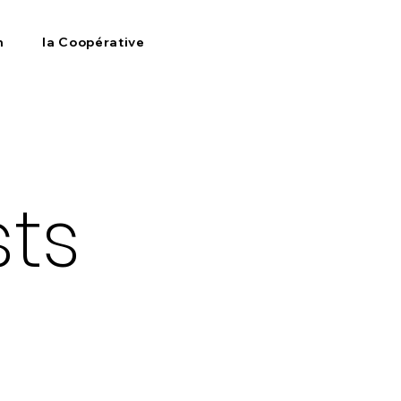
n
la Coopérative
sts